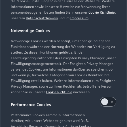
die "Cookie-Einstellungen" in der Fußzeile der Webseite. Weitere
Informationen sowie konkrete Hinweise zur Verwendung Ihrer
Montag - Freitag
08:00 - 16:00
personenbezogenen Daten finden Sie in unserer
Cookie Richtlinie
,
unserem
Datenschutzhinweis
und im
Impressum
.
Samstag -
Geschlossen
Sonntag
Notwendige Cookies
Notwendige Cookies werden benötigt, um Ihnen grundlegende
Funktionen während der Nutzung der Webseite zur Verfügung zu
stellen. Zu diesen Funktionen gehört z. B. der
Fahrzeugkonfigurator oder der Ensighten Privacy Manager (unser
Einwilligungsmanagementtool). Der Ensighten Privacy Manager
Zurück nach oben
verwendet Cookies, um Informationen darüber zu speichern, ob
und wenn ja, für welche Kategorien von Cookies Benutzer ihre
Einwilligung erteilt haben. Weitere Informationen zum Ensighten
Modelle
Privacy Manager, sowie zu Ihren Rechten als betroffene Person
können Sie in unserer
Cookie Richtlinie
nachlesen.
Kaufen & leasen
Alle Modelle
Performance Cookies
Modelle vergleichen
Service & Zubehör
Performance Cookies sammeln Informationen
Neuwagensuche
darüber, wie unsere Webseite genutzt wird (z. B.
Elektromodelle
Anzahl der Besuche, Verweildauer). Diese Cookies