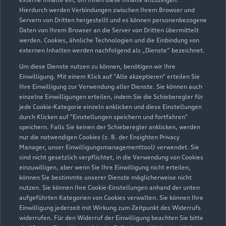
Hierdurch werden Verbindungen zwischen Ihrem Browser und
Servern von Dritten hergestellt und es können personenbezogene
Ersinger Straße 33
Daten von Ihrem Browser an die Server von Dritten übermittelt
75228 Ispringen
werden. Cookies, ähnliche Technologien und die Einbindung von
externen Inhalten werden nachfolgend als „Dienste“ bezeichnet.
07231 89624
Um diese Dienste nutzen zu können, benötigen wir Ihre
Einwilligung. Mit einem Klick auf "Alle akzeptieren" erteilen Sie
info@vw-elsaesser.de
Ihre Einwilligung zur Verwendung aller Dienste. Sie können auch
einzelne Einwilligungen erteilen, indem Sie die Schieberegler für
jede Cookie-Kategorie einzeln anklicken und diese Einstellungen
Kontaktdaten herunterladen
durch Klicken auf "Einstellungen speichern und fortfahren"
speichern. Falls Sie keinen der Schieberegler anklicken, werden
nur die notwendigen Cookies (z. B. der Ensighten Privacy
Manager, unser Einwilligungsmanagementtool) verwendet. Sie
Öffnungszeiten
sind nicht gesetzlich verpflichtet, in die Verwendung von Cookies
einzuwilligen, aber wenn Sie Ihre Einwilligung nicht erteilen,
können Sie bestimmte unserer Dienste möglicherweise nicht
nutzen. Sie können Ihre Cookie-Einstellungen anhand der unten
Service
aufgeführten Kategorien von Cookies verwalten. Sie können Ihre
Geschlossen
,
öffnet am
Freitag 08:00
Einwilligung jederzeit mit Wirkung zum Zeitpunkt des Widerrufs
widerrufen. Für den Widerruf der Einwilligung beachten Sie bitte