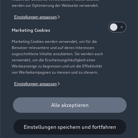
Gebrauchtwagensuche
Support
werden zur Optimierung der Webseite verwendet.
Saisonale Angebote
Plug-in-Hybride
Gebrauchtwagen
Einstellungen anpassen
Audi Services
Über Audi
Kundenservice
Finanzierung
Marketing Cookies
Garantie
Händlersuche
Aktionen & Angebote
Unternehmen
Marketing Cookies werden verwendet, um für die
Audi digital services
Benutzer relevantere und auf deren Interessen
Audi Code
Geschäftskunden
Karriere
zugeschnittene Inhalte anzubieten. Sie werden auch
myAudi
verwendet, um die Erscheinungshäufigkeit einer
Häufige Fragen (FAQ)
Investor Relations
Werbeanzeige zu begrenzen und um die Effektivität
© 2026 AUDI AG. Alle Rechte vorbehalten
von Werbekampagnen zu messen und zu steuern.
Audi Online Beratung
Presse & Media Center
Impressum
Rechtliches
Hinweisgebersystem
Einstellungen anpassen
Online-Terminvereinbarung
Datenschutz
Datenschutzinformation
Cookie-Einstellungen
Servicekontakt
Cookie-Richtlinie
Barrierefreiheit
Audi erleben
Alle akzeptieren
Digital Services Act
EU Data Act
Bordbuch & Bedienungsanleitungen
Newsletter
Verträge kündigen
Einstellungen speichern und fortfahren