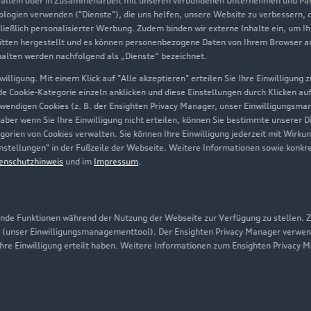
, allein oder in Zusammenarbeit mit unseren verbundenen Unternehmen und Part
Geschäftskunden
nologien verwenden ("Dienste"), die uns helfen, unsere Website zu verbessern,
hließlich personalisierter Werbung. Zudem binden wir externe Inhalte ein, um I
tten hergestellt und es können personenbezogene Daten von Ihrem Browser an 
Über Audi
halten werden nachfolgend als „Dienste“ bezeichnet.
illigung. Mit einem Klick auf "Alle akzeptieren" erteilen Sie Ihre Einwilligung
Unternehmen
ede Cookie-Kategorie einzeln anklicken und diese Einstellungen durch Klicken au
twendigen Cookies (z. B. der Ensighten Privacy Manager, unser Einwilligungsma
Karriere
 aber wenn Sie Ihre Einwilligung nicht erteilen, können Sie bestimmte unserer 
orien von Cookies verwalten. Sie können Ihre Einwilligung jederzeit mit Wirku
Investor Relations
-Einstellungen" in der Fußzeile der Webseite. Weitere Informationen sowie ko
enschutzhinweis
und im
Impressum
.
Presse & Media Center
Datenschutz
Audi erleben
de Funktionen während der Nutzung der Webseite zur Verfügung zu stellen. Zu
 (unser Einwilligungsmanagementtool). Der Ensighten Privacy Manager verwen
Newsletter
ihre Einwilligung erteilt haben. Weitere Informationen zum Ensighten Privacy 