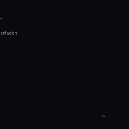
e
erladen