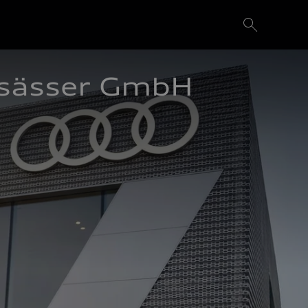
lsässer GmbH