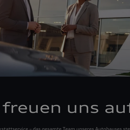
 freuen uns auf
tattservice – das gesamte Team unseres Autohauses steh