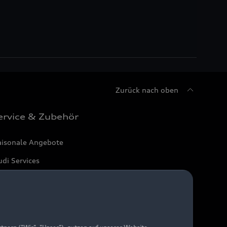
Zurück nach oben
ervice & Zubehör
aisonale Angebote
di Services
arantie
di digital services
yAudi