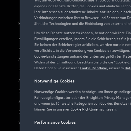
Wir, die AUDI AG, Auto-Union-Straße 1, 85057 Ingolstadt
eigene und Dienste Dritter, die Cookies und ähnliche Tech
Ihre Interessen zugeschnittene Inhalte anzuzeigen, einsc
Verbindungen zwischen Ihrem Browser und Servern von Dri
Support
ähnliche Technologien und die Einbindung von externen In
Um diese Dienste nutzen zu können, benötigen wir Ihre Einw
Kundenservice
Einwilligungen erteilen, indem Sie die Schieberegler für j
Sie keinen der Schieberegler anklicken, werden nur die no
Händlersuche
verpflichtet, in die Verwendung von Cookies einzuwilligen,
Cookie-Einstellungen anhand der unten aufgeführten Kateg
Audi Code
Widerruf der Einwilligung beachten Sie bitte die "Cookie
Daten finden Sie in unserer
Cookie Richtlinie
, unserem
Dat
Häufige Fragen (FAQ)
Audi Online Beratung
Notwendige Cookies
Online-Terminvereinbarung
Notwendige Cookies werden benötigt, um Ihnen grundlegen
Fahrzeugkonfigurator oder der Ensighten Privacy Manager
Servicekontakt
und wenn ja, für welche Kategorien von Cookies Benutzer 
können Sie in unserer
Cookie Richtlinie
nachlesen.
Bordbuch & Bedienungsanleitungen
Performance Cookies
Verträge kündigen