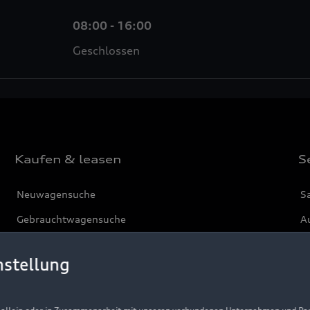
08:00 - 16:00
Geschlossen
Kaufen & leasen
S
Neuwagensuche
S
Gebrauchtwagensuche
Au
Gebrauchtwagen
G
nstellung
Finanzierung
Au
Aktionen & Angebote
m