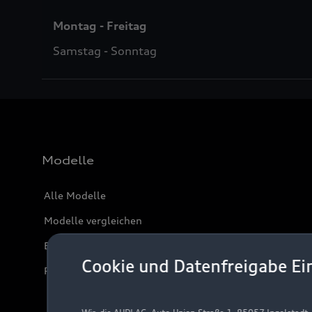
Montag - Freitag
Samstag - Sonntag
Modelle
Alle Modelle
Modelle vergleichen
Elektromodelle
Cookie und Datenfreigabe Ei
Plug-in-Hybride